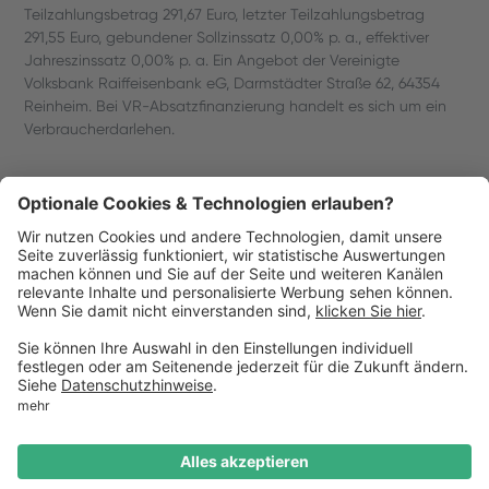
Teilzahlungsbetrag 291,67 Euro, letzter Teilzahlungsbetrag
291,55 Euro, gebundener Sollzinssatz 0,00% p. a., effektiver
Jahreszinssatz 0,00% p. a. Ein Angebot der Vereinigte
Volksbank Raiffeisenbank eG, Darmstädter Straße 62, 64354
Reinheim. Bei VR-Absatzfinanzierung handelt es sich um ein
Verbraucherdarlehen.
Wilhelmine Goetz
Redaktion, Küchenheld Magazin