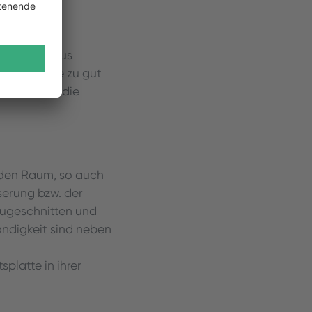
ikplatten aus
n der Küche zu gut
n Sie jetzt die
n den Raum, so auch
serung bzw. der
 zugeschnitten und
tändigkeit sind neben
splatte in ihrer