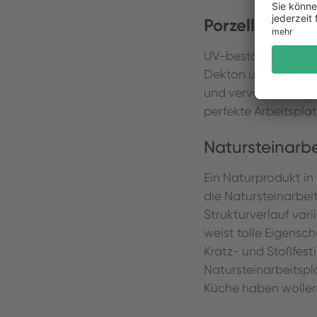
Porzellankera
UV-beständig, kratz
Dekton und Neolith.
und vervollständigen
perfekte Arbeitsplat
Natursteinarbe
Ein Naturprodukt in
die Natursteinarbei
Strukturverlauf vari
weist tolle Eigensch
Kratz- und Stoßfest
Natursteinarbeitspla
Küche haben wollen