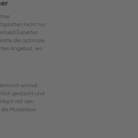
ner
rtner
tsplatten nicht nur
henheld Experten
platte die optimale
rentes Angebot, wo
 dennoch einmal
ürlich gedacht und
infach mit den
 die Musterbox