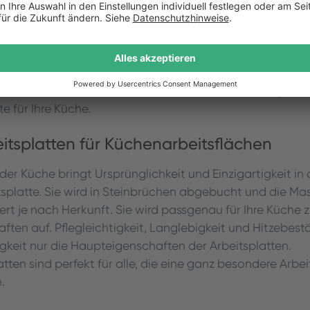
mikplatten aus Dekton und Neolith
fest und umweltfreundlich - das sind die Porzellankeram
 All diese Eigenschaften kommen diesen Arbeitsplatten i
 das Küchenbild in luxuriöser Art und Weise. Konfiguriere
te für Ihre Küche.
itsplatten für Küchenarbeitsflächen
 der Küche bringt Ursprünglichkeit und Einzigartigkeit i
tsplatte. Sie wird in Steinbrüchen abgebucht und die Ma
iert je nach Herkunft. Sie wird passgenau für Ihre Küche
aften auf. Pflegleichtigkeit, Langlebigkeit und Hitzebes
igkeit nur die Haupteigenschaften der Arbeitsplatten.
tten sind perfekt für alle, die eine ganz besondere Arbeit
.