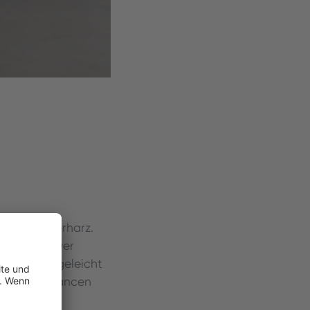
nd Polyesterharz.
nes Steins. Der
r sehr pflegeleicht
chiedenen Nuancen