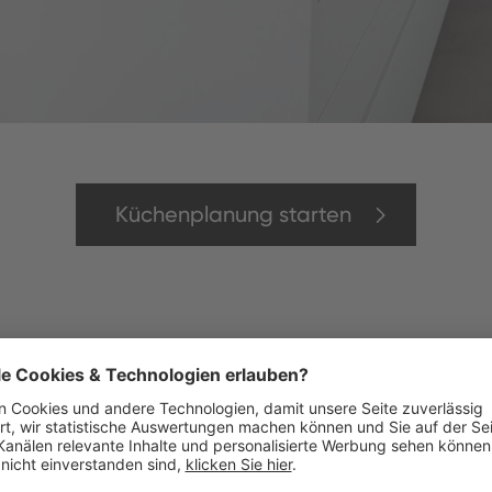
Küchenplanung starten
Gemisch aus größtenteils natürlichem Quarz, Pigmenten u
rlicher Stein, aber besitzt alle positive Eigenschaften ei
ogar einen höheren Härtegrad nebst der Tatsache, dass e
ist. Küchenheld bietet Ihnen Quarzstein in vielen vers
rem Küchenstil passen.