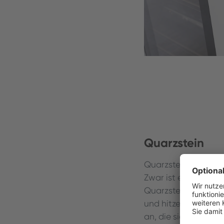
Quarzstein
Quarzstein ist ein 
Zwar ist er kein natü
Quarzstein bietet s
und hitzebeständig 
an, die sicher zu Ih