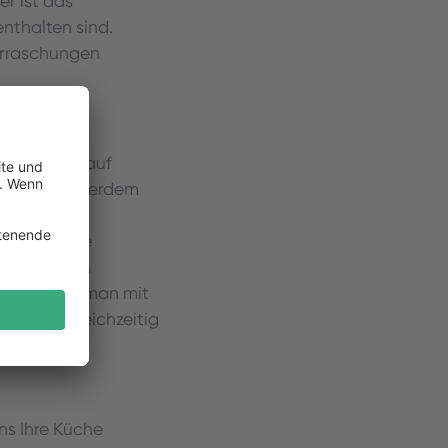
er ist das
nthalten sind.
berraschungen
Küchenverkauf
ann sich außerdem
 mit
egrenzt die
hritt in ein
glich, dass man mit
ufgaben gleichzeitig
ns Ihre Küche