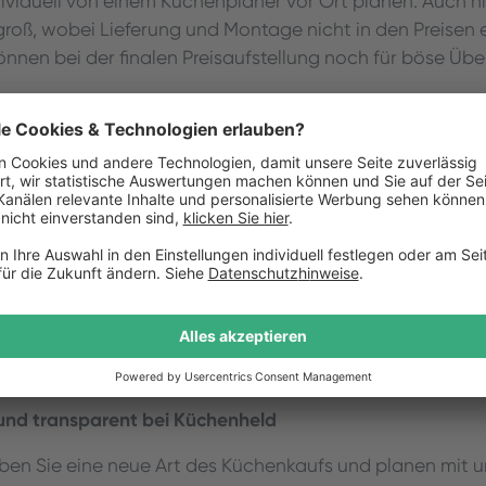
dividuell von einem Küchenplaner vor Ort planen. Auch hi
groß, wobei Lieferung und Montage nicht in den Preisen e
önnen bei der finalen Preisaufstellung noch für böse Ü
henstudio
 im Gegensatz zu Möbel- oder Bauhäusern nur auf den 
erfügen daher über ausgebildetes Fachpersonal. Man k
an eine hochwertige Küche kauft, da Küchenstudio meist
rn zusammenarbeiten. Jedoch bieten Küchenstudios nur b
ine-Planung und schlussendlich muss man immer einen Sc
, um ein Angebot zu erhalten. Darüber hinaus ist es mö
rechnen muss, da die einzelnen Mitarbeiter meist viele A
 und transparent bei Küchenheld
ben Sie eine neue Art des Küchenkaufs und planen mit u