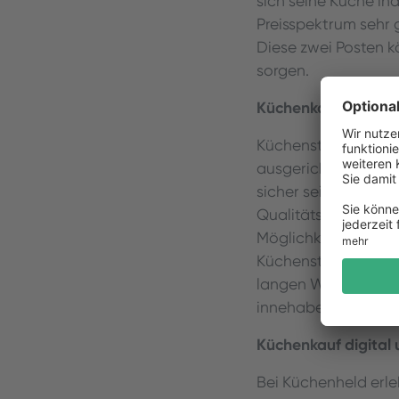
sich seine Küche in
Preisspektrum sehr 
Diese zwei Posten k
sorgen.
Küchenkauf im Küc
Küchenstudios sind
ausgerichtet und v
sicher sein, dass m
Qualitätsherstelle
Möglichkeit der Onl
Küchenstudio setzen
langen Wartezeiten 
innehaben.
Küchenkauf digital
Bei Küchenheld erle