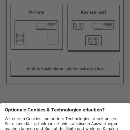
U-Form
Kücheninsel
Andere Küchenform / steht noch nicht fest