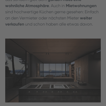
wohnliche Atmosphäre
Mietwohnungen
. Auch in
sind hochwertige Küchen gerne gesehen: Einfach
weiter
an den Vermieter oder nächsten Mieter
verkaufen
und schon haben alle etwas davon.