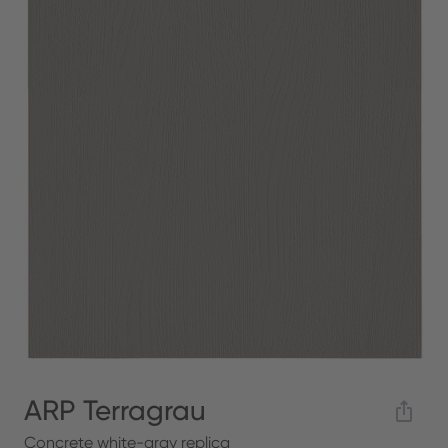
ARP Terragrau
Concrete white-gray replica