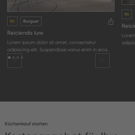
Kh
Kh
Burguer
Reici
Reiciendis Iure
Lorem
Lorem ipsum dolor sit amet, consectetur
adipis
adipiscing elit. Suspendisse varius enim in eros.
Küchenkauf starten