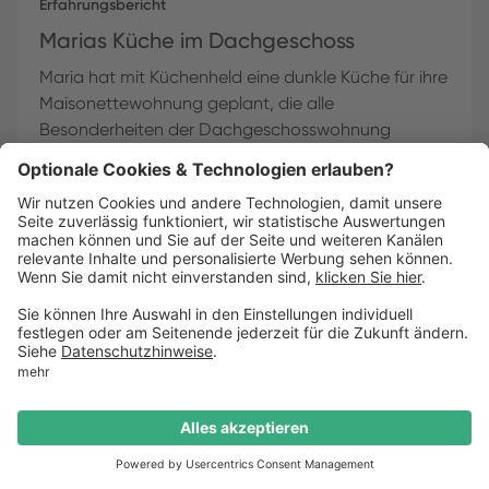
Erfahrungsbericht
Marias Küche im Dachgeschoss
Maria hat mit Küchenheld eine dunkle Küche für ihre
Maisonettewohnung geplant, die alle
Besonderheiten der Dachgeschosswohnung
berücksichtigt und geschickt in Szene setzt.
Maria
•
Berlin
2
min Lesedauer
Termin buchen