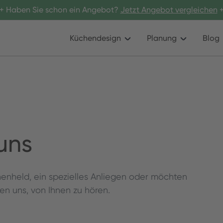
+ Haben Sie schon ein Angebot?
Jetzt Angebot vergleichen
+
Küchendesign
Planung
Blog
uns
enheld, ein spezielles Anliegen oder möchten
n uns, von Ihnen zu hören.