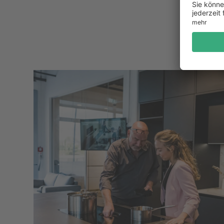
Küchenheld Köln
Kranhaus Süd
,
Köln
Standort ansehen