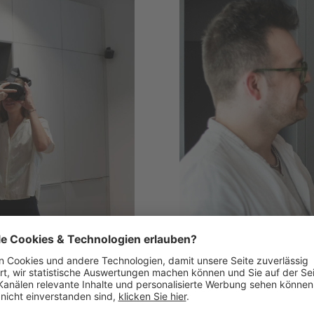
Küchenheld
geschoss
,
Berlin
Friedrichstraße 1A
,
Münche
Standort ansehen