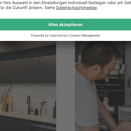
Küchenheld
Shanghaiallee 21
,
Hambur
Standort ansehen