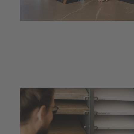
Küchenheld Freiburg
Zollhallenstraße 7
,
Freiburg
Standort ansehen