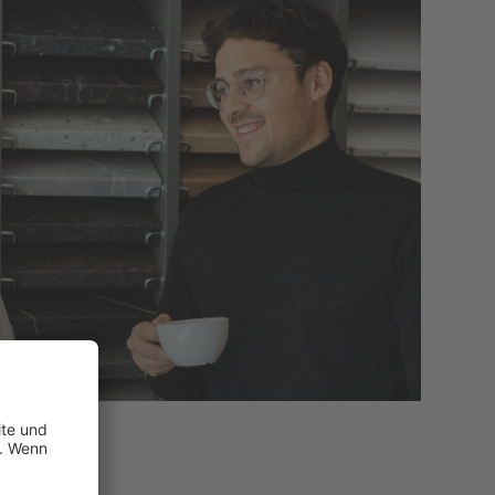
 München
n