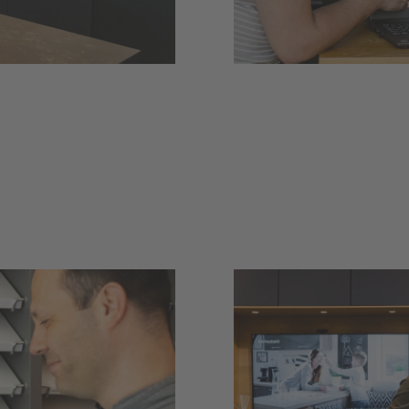
Küchenheld F
Rotfeder-Ring 5-7 (Pier 5)
,
Standort ansehen