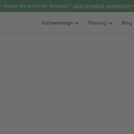
+ Haben Sie schon ein Angebot?
Jetzt Angebot vergleichen
+
Küchendesign
Planung
Blog
Raum sehr beliebt: