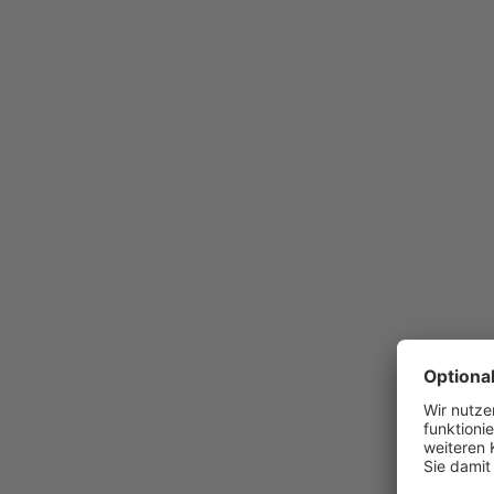
Was war die Idee hinter der Küchenpla
prägnante, s
Marias Küche besticht durch ihre
offene Wohnraum sehr großzügig und hell ist, k
Oberfläche empfehlen, die einen intensiven Kont
grifflosen Fronten
matten,
halten den Look der K
Küche
und modern. Durch die breite, zweireihige
überstehender Arbeitsplatte
haben wir eine op
der Küche geschaffen. So entsteht mehr Arbeits
Quoo
eleganter Frühstückstresen. Die schwarze
Küchengeräte von Miele
hochwertigen
runden 
Was waren die Besonderheiten bei der 
Dachgeschoss?
Die Dachgeschosswohnung von Maria wird von 
den Raum reichenden Treppe geprägt. Bei de