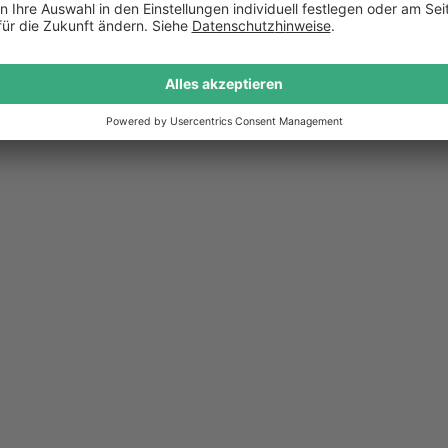
ng gewählt, die diese
e Küche ermöglicht, in
chschränke in
eichzeitig machen die
rsteller, wie
latz unterhalb der
hochwertige
tz zum Kochen und
eidig matten
chenmöbel auf.
arias Küche?
 besonders wichtig
 Unser Anspruch war
n, damit sich die Küche
h darauf geachtet,
ür den Raum optimale