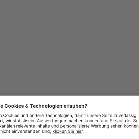
nung?
chwarze Farbe
. Da der
onnten wir eine dunkle
rast schafft. Die
üche sehr schlicht
ninsel mit
tische Verlängerung
fläche und ein
ker Armatur
und
den Look optimal ab.
Planung im
Schrägen und einer in
r gemeinsamen