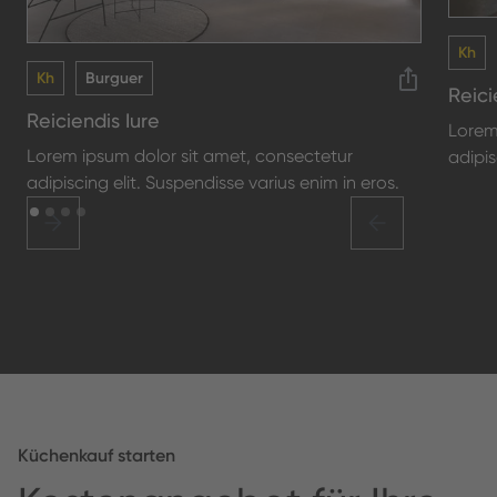
Kh
Kh
Burguer
Reici
Reiciendis Iure
Lorem
Lorem ipsum dolor sit amet, consectetur
adipis
adipiscing elit. Suspendisse varius enim in eros.
Küchenkauf starten