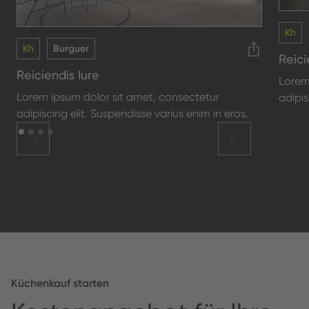
Kh
Kh
Burguer
Reici
Reiciendis Iure
Lorem
Lorem ipsum dolor sit amet, consectetur
adipis
adipiscing elit. Suspendisse varius enim in eros.
Küchenkauf starten