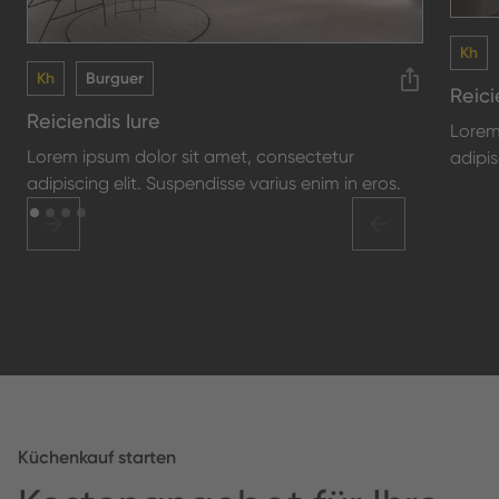
Kh
Kh
Burguer
Reici
Reiciendis Iure
Lorem
Lorem ipsum dolor sit amet, consectetur
adipis
adipiscing elit. Suspendisse varius enim in eros.
Küchenkauf starten