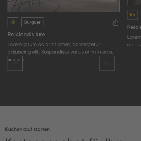
Kh
Kh
Burguer
Reici
Reiciendis Iure
Lorem
Lorem ipsum dolor sit amet, consectetur
adipis
adipiscing elit. Suspendisse varius enim in eros.
Küchenkauf starten