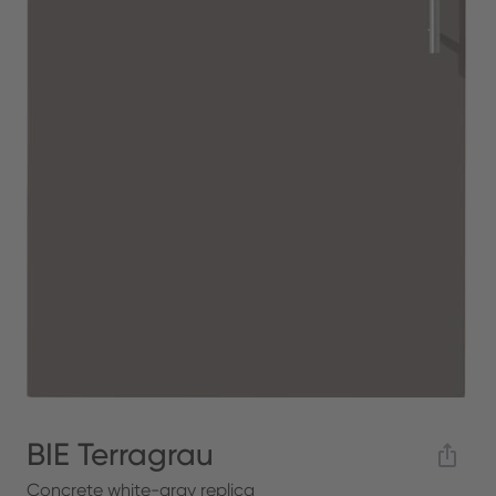
BIE Terragrau
Concrete white-gray replica