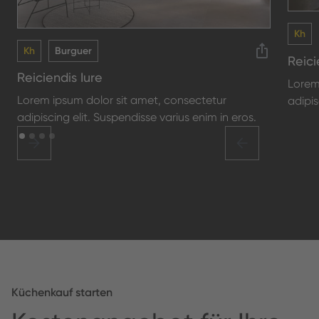
Kh
Kh
Burguer
Reici
Reiciendis Iure
Lorem
Lorem ipsum dolor sit amet, consectetur
adipis
adipiscing elit. Suspendisse varius enim in eros.
Küchenkauf starten