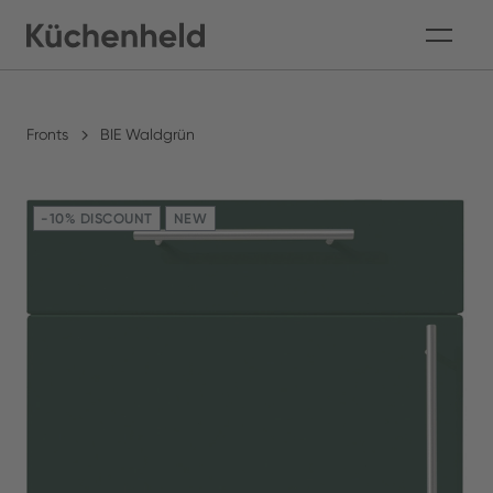
Fronts
BIE Waldgrün
-10% DISCOUNT
NEW