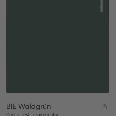
BIE Waldgrün
Concrete white-gray replica