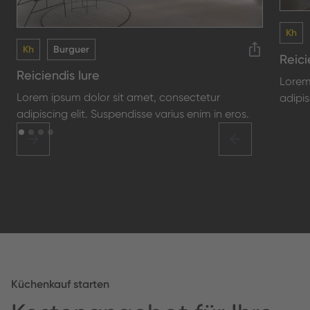
Kh
Kh
Burguer
Reici
Reiciendis Iure
Lorem
Lorem ipsum dolor sit amet, consectetur
adipis
adipiscing elit. Suspendisse varius enim in eros.
Küchenkauf starten