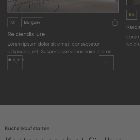
Kh
Kh
Burguer
Reici
Reiciendis Iure
Lorem
Lorem ipsum dolor sit amet, consectetur
adipis
adipiscing elit. Suspendisse varius enim in eros.
Küchenkauf starten