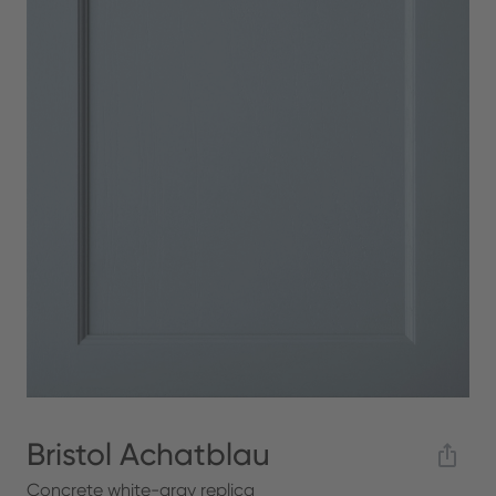
Bristol Achatblau
Concrete white-gray replica