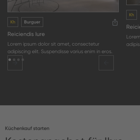
Kh
Kh
Burguer
Reici
Reiciendis Iure
Lorem
Lorem ipsum dolor sit amet, consectetur
adipis
adipiscing elit. Suspendisse varius enim in eros.
Küchenkauf starten