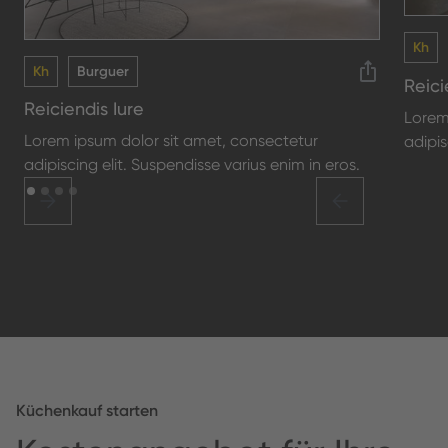
Kh
Kh
Burguer
Reici
Reiciendis Iure
Lorem
Lorem ipsum dolor sit amet, consectetur
adipis
adipiscing elit. Suspendisse varius enim in eros.
Küchenkauf starten