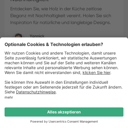
Entdecken Sie, wie Holz in der Küche zeitlose
Eleganz mit Nachhaltigkeit vereint. Holen Sie sich
Inspiration für natürliche und langlebige Designs.
Yannick
•
20
.
01
.
2025
4
min Lesezeit
Alle ansehen
Über Küchenheld
Termin buchen
Über uns