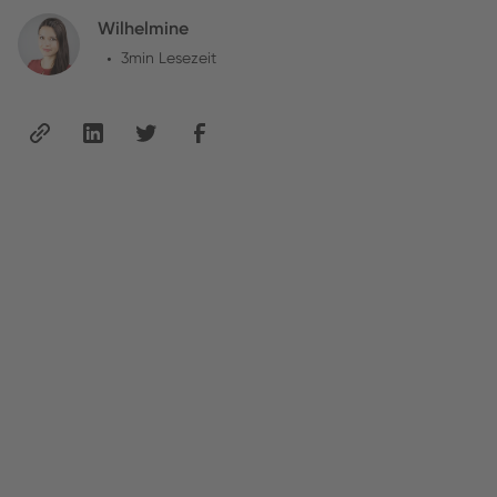
Wilhelmine
•
3
min Lesezeit