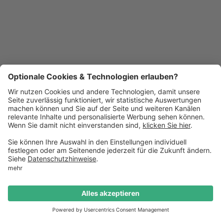
Ratgeber & Tipps
Besteck richtig legen: Tipps für das
perfekte Eindecken
Richtiges Eindecken beginnt mit der korrekten
Platzierung des Bestecks, erfahren Sie hier wie Sie es
richtig machen können.
Yannick
•
April 30, 2024
4
min Lesezeit
Termin buchen