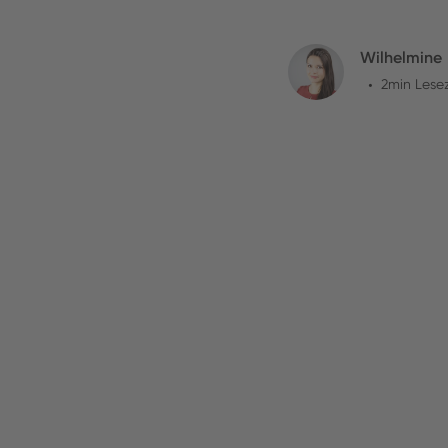
Wilhelmine
•
2
min Lesez