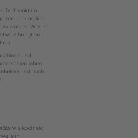
n Treffpunkt im
eräte unerlässlich.
e zu wählen. Was ist
 Antwort hängt von
t ab.
aschinen und
unterschiedlichen
hnheiten
und auch
t.
räte wie Kochfeld,
weile in