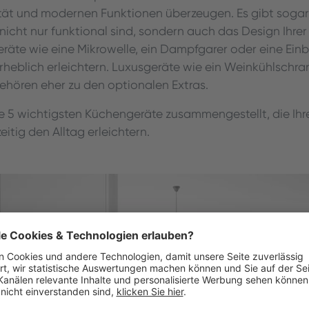
tät und modernen Funktionen überzeugen. Es gibt sogar
 nicht nur funktional sind, sondern auch das Design Ihre
räte wie eine Mikrowelle, ein Dampfgarer oder eine Ei
rheblich erleichtern. Luxusgeräte wie ein Weinkühlschra
ören eher zu den optionalen Extras.
ie 5 wichtigsten Küchengeräte zusammengestellt, die Ihr
itig den Alltag erleichtern.