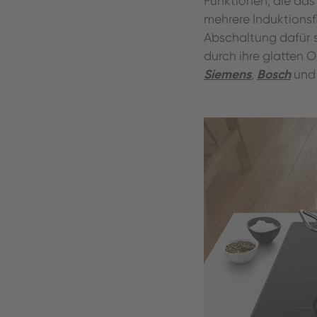
Funktionen, die da
mehrere Induktions
Abschaltung dafür s
durch ihre glatten 
Siemens
Bosch
,
un