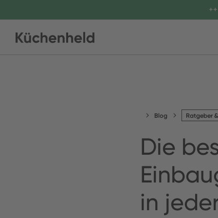
++
Blog
Ratgeber &
Die be
Einbaug
in jede