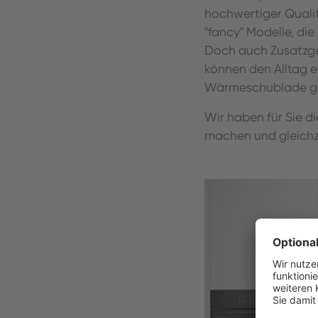
hochwertiger Quali
"fancy" Modelle, die
Doch auch Zusatzge
können den Alltag e
Wärmeschublade geh
Wir haben für Sie d
machen und gleichze