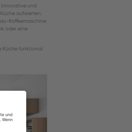
 innovative und
r Küche aufwerten.
nbau-Kaffeemaschine
nk oder eine
e Küche funktional