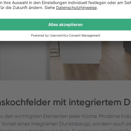
onskochfelder mit integriertem
zu den wichtigsten Elementen jeder Küche. Moderne Ind
 Vorteil eines integrierten Dunstabzugs, sondern auch za