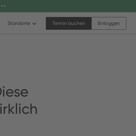
++
Standorte
Termin buchen
Einloggen
Diese
rklich