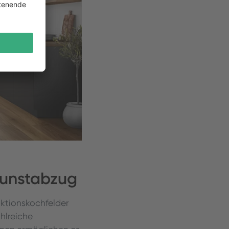
 Dunstabzug
uktionskochfelder
hlreiche