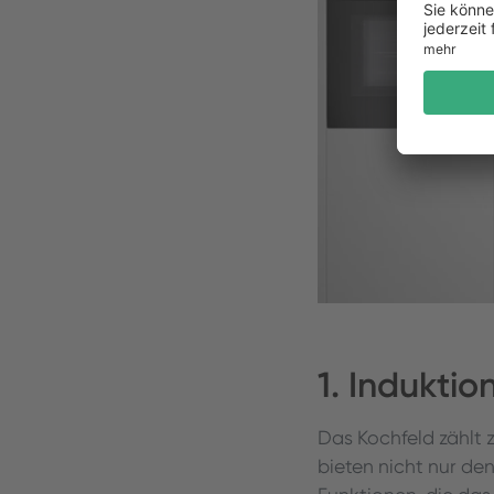
1. Indukti
Das Kochfeld zählt 
bieten nicht nur den