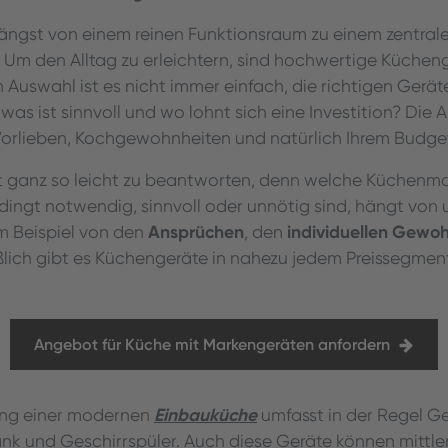
längst von einem reinen Funktionsraum zu einem zentrale
 Um den Alltag zu erleichtern, sind hochwertige Kücheng
 Auswahl ist es nicht immer einfach, die richtigen Gerät
was ist sinnvoll und wo lohnt sich eine Investition? Die
Vorlieben, Kochgewohnheiten und natürlich Ihrem Budge
cht ganz so leicht zu beantworten, denn welche Küchenm
ngt notwendig, sinnvoll oder unnötig sind, hängt von 
Ansprüchen
individuellen Gewo
m Beispiel von den
, den
eßlich gibt es Küchengeräte in nahezu jedem Preissegmen
Angebot für Küche mit Markengeräten anfordern
Einbauküche
ung einer modernen
umfasst in der Regel Ge
nk und Geschirrspüler. Auch diese Geräte können mittler