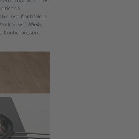
nen ermöglichen es,
matische
ch diese Kochfelder
Miele
. Marken wie
,
eue Küche passen.