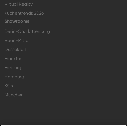
Virtual Reality
Küchentrends 2026
Showrooms
Berlin-Charlottenburg
Berlin-Mitte
Düsseldorf
Frankfurt
Freiburg
Hamburg
Köln
München