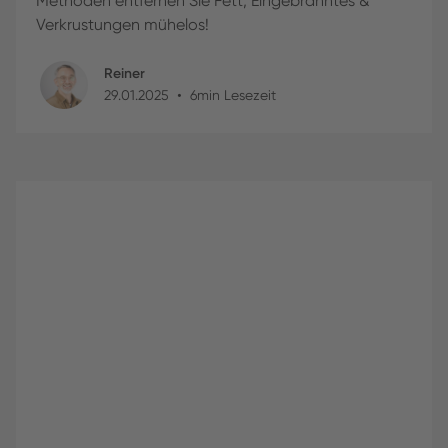
Methoden entfernen Sie Fett, Eingebranntes &
Verkrustungen mühelos!
Reiner
•
29
.
01
.
2025
6
min Lesezeit